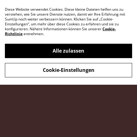
Diese Website verwendet Cookies. Diese kleine Dateien helfen uns zu
verstehen, wie Sie unsere Dienste nutzen, damit wir Ihre Erfahrung mit
SumUp noch weiter verbessern können. Klicken Sie auf „Cookie-
Einstellungen“, um mehr über diese Cookies zu erfahren und sie zu
konfigurieren. Nähere Informationen können Sie unserer
Cookie-
Richtlinie
entnehmen.
Alle zulassen
Kontakt
Legal Terms
Cookie-Einstellungen
Privacy Policy
Cookie Policy
© 2026
boenchen Schmackofaktur
powered by